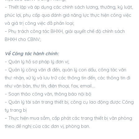
– Thiết lập và áp dụng các chính sách lương, thưởng, kỷ luật,
phúc lợi, phụ cấp qua đánh giá năng lực thực hiện công việc
và giá trị công việc đã phân loại;
– Phụ trách công tác BHXH, giải quyết chế độ chính sách
BHXH cho CBNV;
Về Công tác hành chính:
– Quản lý hồ sơ pháp lý đơn vị;
– Quản lý công văn đi đến, quản lý con dấu, công tác văn
thư: nhận, xử lý và lưu trữ các thông tin đến, các thông tin đi
như văn bản, thư tín, điện thoại, fax, email….
– Soạn thảo công văn, thông báo nội bộ
– Quản lý tài sản trang thiết bị, công cụ lao động được Công
ty trang bị
– Thực hiện mua sắm, cấp phát các trang thiết bị văn phòng
theo đề nghị của các đơn vị, phòng ban.