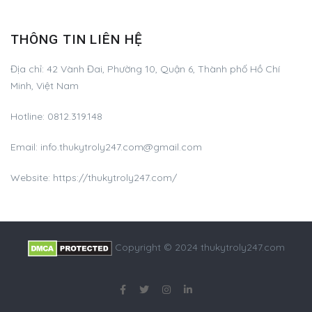
THÔNG TIN LIÊN HỆ
Địa chỉ:
42 Vành Đai, Phường 10, Quận 6, Thành phố Hồ Chí
Minh, Việt Nam
Hotline:
0812.319.148
Email:
info.thukytroly247.com@gmail.com
Website: https://thukytroly247.com/
Copyright © 2024 thukytroly247.com