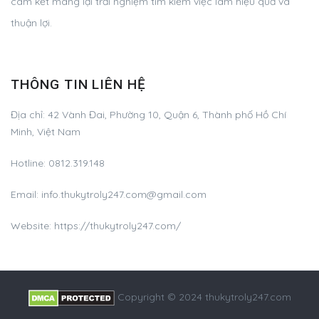
cam kết mang lại trải nghiệm tìm kiếm việc làm hiệu quả và
thuận lợi.
THÔNG TIN LIÊN HỆ
Địa chỉ:
42 Vành Đai, Phường 10, Quận 6, Thành phố Hồ Chí
Minh, Việt Nam
Hotline:
0812.319.148
Email:
info.thukytroly247.com@gmail.com
Website: https://thukytroly247.com/
Copyright © 2024 thukytroly247.com