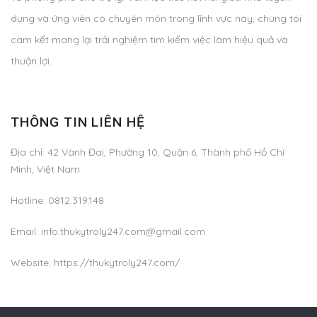
dụng và ứng viên có chuyên môn trong lĩnh vực này, chúng tôi
cam kết mang lại trải nghiệm tìm kiếm việc làm hiệu quả và
thuận lợi.
THÔNG TIN LIÊN HỆ
Địa chỉ:
42 Vành Đai, Phường 10, Quận 6, Thành phố Hồ Chí
Minh, Việt Nam
Hotline:
0812.319.148
Email:
info.thukytroly247.com@gmail.com
Website: https://thukytroly247.com/