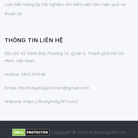
cam kết mang lại trải nghiệm tìm kiếm việc làm hiệu quả và
thuận lợi.
THÔNG TIN LIÊN HỆ
Địa chỉ:
42 Vành Đai, Phường 10, Quận 6, Thành phố Hồ Chí
Minh, Việt Nam
Hotline:
0812.319.148
Email:
info.thukytroly247.com@gmail.com
Website: https://thukytroly247.com/
Copyright © 2024 thukytroly247.com