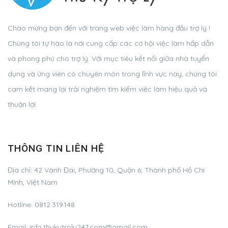
Chào mừng bạn đến với trang web việc làm hàng đầu trợ lý !
Chúng tôi tự hào là nơi cung cấp các cơ hội việc làm hấp dẫn
và phong phú cho trợ lý. Với mục tiêu kết nối giữa nhà tuyển
dụng và ứng viên có chuyên môn trong lĩnh vực này, chúng tôi
cam kết mang lại trải nghiệm tìm kiếm việc làm hiệu quả và
thuận lợi.
THÔNG TIN LIÊN HỆ
Địa chỉ:
42 Vành Đai, Phường 10, Quận 6, Thành phố Hồ Chí
Minh, Việt Nam
Hotline:
0812.319.148
Email:
info.thukytroly247.com@gmail.com