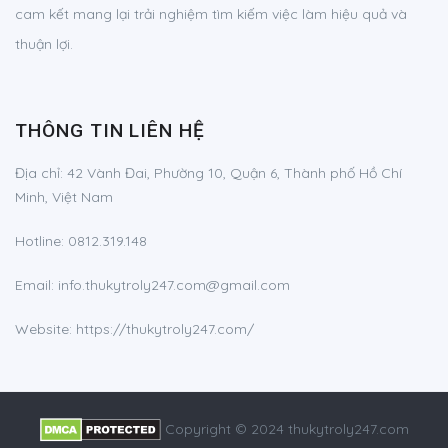
cam kết mang lại trải nghiệm tìm kiếm việc làm hiệu quả và
thuận lợi.
THÔNG TIN LIÊN HỆ
Địa chỉ:
42 Vành Đai, Phường 10, Quận 6, Thành phố Hồ Chí
Minh, Việt Nam
Hotline:
0812.319.148
Email:
info.thukytroly247.com@gmail.com
Website: https://thukytroly247.com/
Copyright © 2024 thukytroly247.com