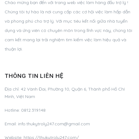
Chào mừng bạn đến với trang web việc làm hàng đầu trợ lý !
Chúng tôi tự hào là nơi cung cấp các cơ hội việc làm hấp dẫn
và phong phú cho trợ lý. Với mục tiêu kết nối giữa nhà tuyển
dụng và ứng viên có chuyên môn trong lĩnh vực này, chúng tôi
cam kết mang lại trải nghiệm tìm kiếm việc làm hiệu quả và
thuận lợi.
THÔNG TIN LIÊN HỆ
Địa chỉ:
42 Vành Đai, Phường 10, Quận 6, Thành phố Hồ Chí
Minh, Việt Nam
Hotline:
0812.319.148
Email:
info.thukytroly247.com@gmail.com
Website: https://thukytroly247.com/