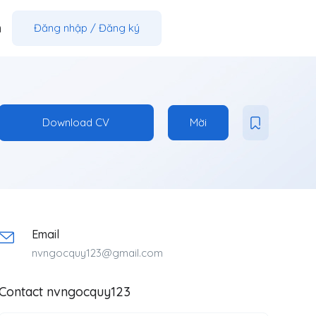
m
Đăng nhập
/
Đăng ký
Download CV
Mời
Email
nvngocquy123@gmail.com
Contact nvngocquy123