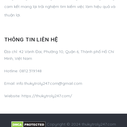
cam kết mang lại trải nghiệm tìm kiếm việc làm hiệu quả và
thuận lợi.
THÔNG TIN LIÊN HỆ
Địa chỉ:
42 Vành Đai, Phường 10, Quận 6, Thành phố Hồ Chí
Minh, Việt Nam
Hotline:
0812.319.148
Email:
info.thukytroly247.com@gmail.com
Website: https://thukytroly247.com/
Copyright © 2024 thukytroly247.com