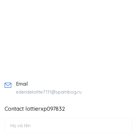
Email
edendeloitte7111@spambog.ru
Contact lottierxp097832