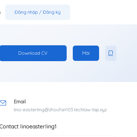
m
Đăng nhập
/
Đăng ký
Download CV
Mời
Email
lino-easterling@zhoufan103.techlaw-tap.xyz
Contact linoeasterling1