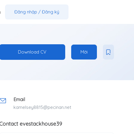
m
Đăng nhập
/
Đăng ký
Download CV
Mời
Email
kamelsey8815@pecinan.net
Contact evestackhouse39