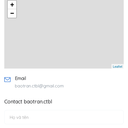
+
−
Leaflet
Email
baotran.ctbl@gmail.com
Contact baotran.ctbl